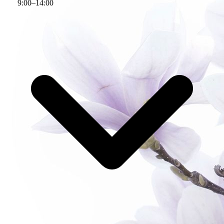
9
:
00
–
14
:
00